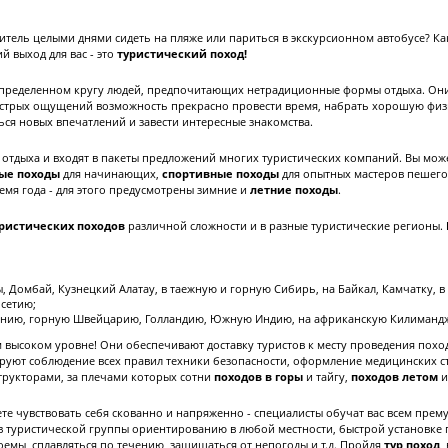
битель целыми днями сидеть на пляже или париться в экскурсионном автобусе? К
 выход для вас - это
туристический поход!
определенном кругу людей, предпочитающих нетрадиционные формы отдыха. Он
острых ощущений возможность прекрасно провести время, набрать хорошую физ
ться новых впечатлений и завести интересные знакомства.
 отдыха и входят в пакеты предложений многих туристических компаний. Вы мо
ые походы
для начинающих,
спортивные походы
для опытных мастеров пешего
емя года - для этого предусмотрены зимние и
летние походы
.
ристических походов
различной сложности и в разные туристические регионы.
, Домбай, Кузнецкий Алатау, в таежную и горную Сибирь, на Байкал, Камчатку, в Т
Осетию;
Японию, горную Швейцарию, Голландию, Южную Индию, на африканскую Килиманд
м высоком уровне! Они обеспечивают доставку туристов к месту проведения пох
ируют соблюдение всех правил техники безопасности, оформление медицинских с
рукторами, за плечами которых сотни
походов в горы
и тайгу,
походов летом
и
ете чувствовать себя скованно и напряженно - специалисты обучат вас всем прему
 туристической группы ориентированию в любой местности, быстрой установке
оемы, сплавляться по течению, защищаться от непогоды и т.д. Пройдя
тур поход
,