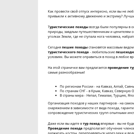
Как провести свой отпуск интересно, если вы не лю
привыкли к активному движению и экстриму? Лучший
Т
уристические походы
всегда были популярны в 
природы, заядлым путешественникам и ценителям 
уголках Земли, где не ступала нога человека, набра
Сегодня
пешие походы
становятся массовым видом
туристического похода
- любительские
пешеходн
условиях. Вы можете оправиться в поход в любое вр
На этой страничке вам предлагается
проведение ту
самые разнообразные!
По регионам России - на Кавказ, Алтай, Саяны
По странам СНГ - в Крым, Кавказ, Северную 
В страны мира - Непал, Гималаи, Турцию, 
Организация походов у наших партнеров - на само
снаряжением в зависимости от вида похода, гарант
сопровождение туристических групп опытными инст
Даже если вы идете в
тур поход
впервые - вы не буд
Проведение похода
предполагает обучение членов
разжигать костры, переправляться через реки и вод