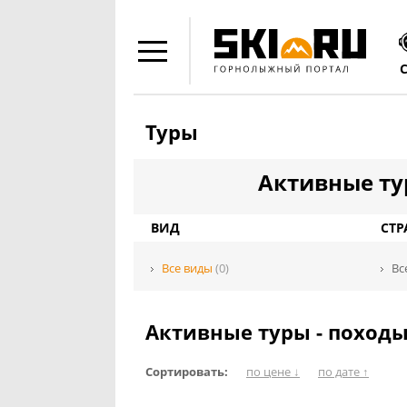
Туры
Активные тур
ВИД
СТР
Все виды
(0)
Вс
Активные туры - поход
Сортировать:
по цене ↓
по дате ↑