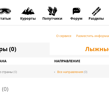
Статьи
Курорты
Попутчики
Форум
Разделы
О сервисе
Разместить информ
ы (0)
Лыжные
АНА
НАПРАВЛЕНИЕ
е страны
(0)
Все направления
(0)
ы
(0)