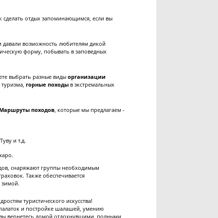
ак сделать отдых запоминающимся, если вы
и давали возможность любителям дикой
ическую форму, побывать в заповедных
жете выбрать разные виды
организации
 туризма,
горные походы
в экстремальных
Маршруты походов
, которые мы предлагаем -
уву и т.д.
жаро.
одов, снаряжают группы необходимым
траховок. Также обеспечивается
 зимой.
дростям туристического искусства!
 палаток и постройке шалашей, умению
 вы вернетесь домой отдохнувшими, полными